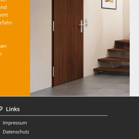
und
mmt
Urfahr-
ßen
m
Links

Impressum

Datenschutz
