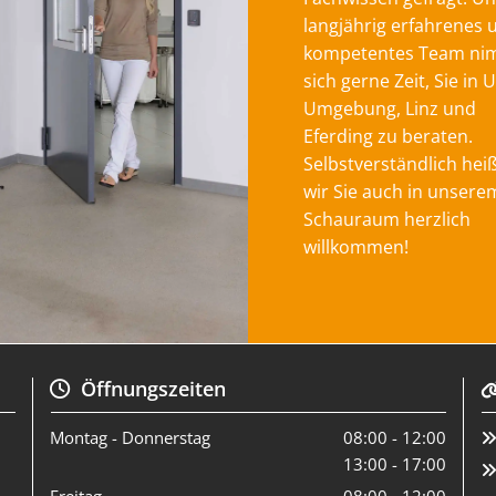
langjährig erfahrenes 
kompetentes Team ni
sich gerne Zeit, Sie in 
Umgebung, Linz und
Eferding zu beraten.
Selbstverständlich hei
wir Sie auch in unsere
Schauraum herzlich
willkommen!
Öffnungszeiten

Montag - Donnerstag
08:00 - 12:00
13:00 - 17:00