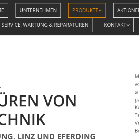
ME
UNTERNEHMEN
PRODUKTE
AKTIONE
SERVICE, WARTUNG & REPARATUREN
KONTAKT
&
M
v
s
TÜREN VON
p
K
CHNIK
T
V
B
NG, LINZ UND EFERDING