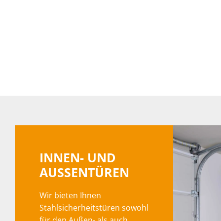
INNEN- UND
AUSSENTÜREN
Wir bieten Ihnen
Stahlsicherheitstüren sowohl
für den Außen- als auch