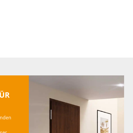
TÜR
enden
nser