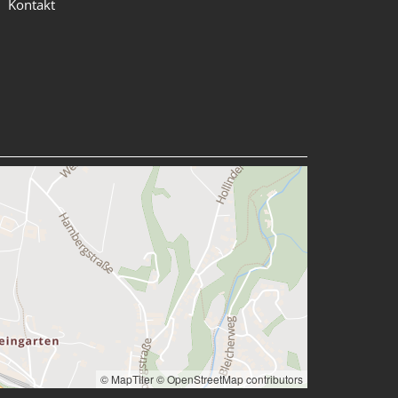
Kontakt

© MapTiler
© OpenStreetMap contributors