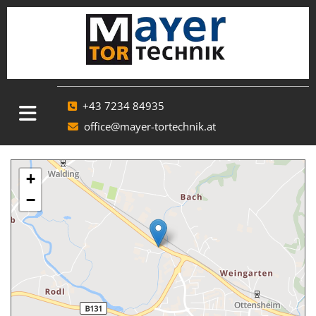
+43 7234 84935

office@mayer-tortechnik.at

+
−