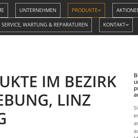
ME
UNTERNEHMEN
PRODUKTE
AKTIONE
SERVICE, WARTUNG & REPARATUREN
KONTAKT
UKTE IM BEZIRK
B
u
p
BUNG, LINZ
a
S
G
e
a
a