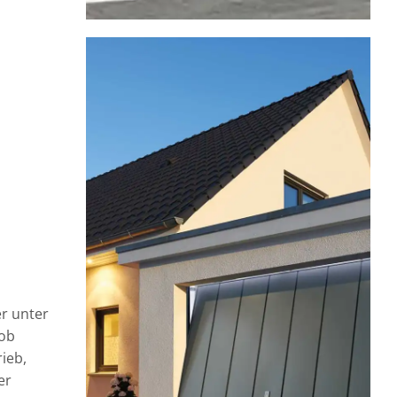
er unter
 ob
ieb,
er