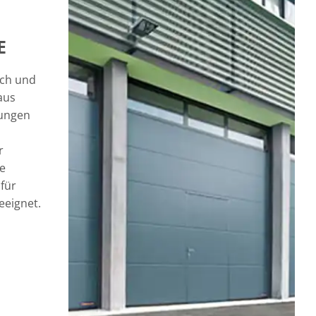
E
sch und
aus
rungen
r
e
 für
eeignet.