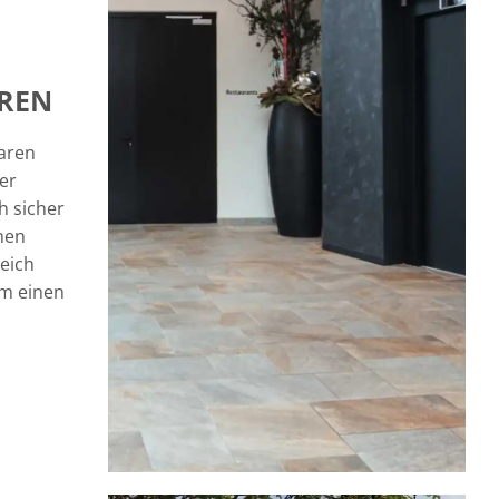
ÜREN
baren
er
h sicher
nen
eich
um einen