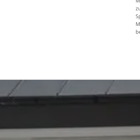
M
z
S
M
b