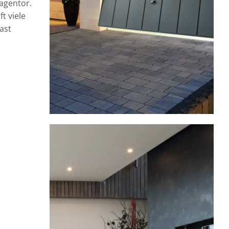
agentor.
t viele
ast